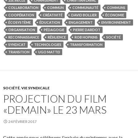
21E SIÈCLE
CHANGEMENT
CHRISTIAN LAVAL
COLLABORATION
COMMUN
COMMUNAUTÉ
COMMUNS
COOPÉRATION
CRÉATIVITÉ
DAVID BOLLIER
ÉCONOMIE
ÉCOSYSTÈME
ÉDUCATION
ENGAGEMENT
ENVIRONNEMENT
ORGANISATION
PÉDAGOGIE
PIERRE DARDOT
RECONNAISSANCE
RÉSILIENCE
ROB HOPKINS
SOCIÉTÉ
SYNDICAT
TECHNOLOGIES
TRANSFORMATION
TRANSITION
UGO MATTEI
SOCIÉTÉ
,
VIE SYNDICALE
PROJECTION DU FILM
«DEMAIN» LE 23 MARS
24 FÉVRIER 2017
Cette année nous célébrons l’arrivée du printemps avec la