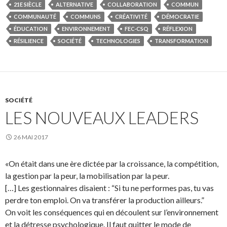
21E SIÈCLE
ALTERNATIVE
COLLABORATION
COMMUN
COMMUNAUTÉ
COMMUNS
CRÉATIVITÉ
DÉMOCRATIE
ÉDUCATION
ENVIRONNEMENT
FEC-CSQ
RÉFLEXION
RÉSILIENCE
SOCIÉTÉ
TECHNOLOGIES
TRANSFORMATION
SOCIÉTÉ
LES NOUVEAUX LEADERS
26 MAI 2017
«On était dans une ère dictée par la croissance, la compétition,
la gestion par la peur, la mobilisation par la peur.
[…] Les gestionnaires disaient : “Si tu ne performes pas, tu vas
perdre ton emploi. On va transférer la production ailleurs.”
On voit les conséquences qui en découlent sur l’environnement
et la détresse psychologique. Il faut quitter le mode de