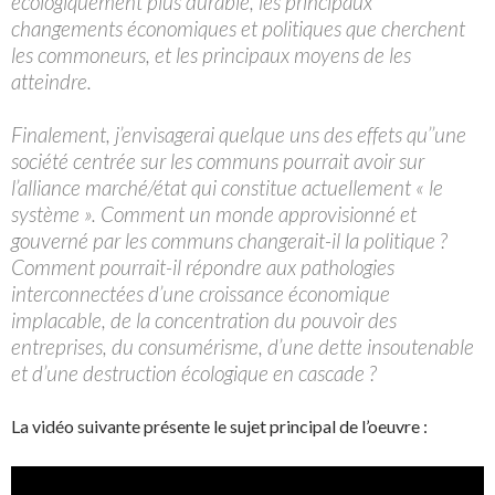
écologiquement plus durable, les principaux
changements économiques et politiques que cherchent
les commoneurs, et les principaux moyens de les
atteindre.
Finalement, j’envisagerai quelque uns des effets qu’’une
société centrée sur les communs pourrait avoir sur
l’alliance marché/état qui constitue actuellement « le
système ». Comment un monde approvisionné et
gouverné par les communs changerait-il la politique ?
Comment pourrait-il répondre aux pathologies
interconnectées d’une croissance économique
implacable, de la concentration du pouvoir des
entreprises, du consumérisme, d’une dette insoutenable
et d’une destruction écologique en cascade ?
La vidéo suivante présente le sujet principal de l’oeuvre :