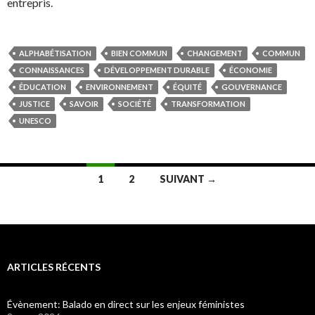
entrepris.
ALPHABÉTISATION
BIEN COMMUN
CHANGEMENT
COMMUN
CONNAISSANCES
DÉVELOPPEMENT DURABLE
ÉCONOMIE
ÉDUCATION
ENVIRONNEMENT
ÉQUITÉ
GOUVERNANCE
JUSTICE
SAVOIR
SOCIÉTÉ
TRANSFORMATION
UNESCO
1
2
SUIVANT →
Navigation
des
articles
ARTICLES RÉCENTS
Évènement: Balado en direct sur les enjeux féministes