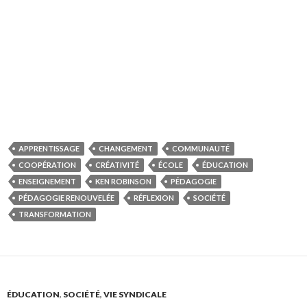
APPRENTISSAGE
CHANGEMENT
COMMUNAUTÉ
COOPÉRATION
CRÉATIVITÉ
ÉCOLE
ÉDUCATION
ENSEIGNEMENT
KEN ROBINSON
PÉDAGOGIE
PÉDAGOGIE RENOUVELÉE
RÉFLEXION
SOCIÉTÉ
TRANSFORMATION
ÉDUCATION
,
SOCIÉTÉ
,
VIE SYNDICALE