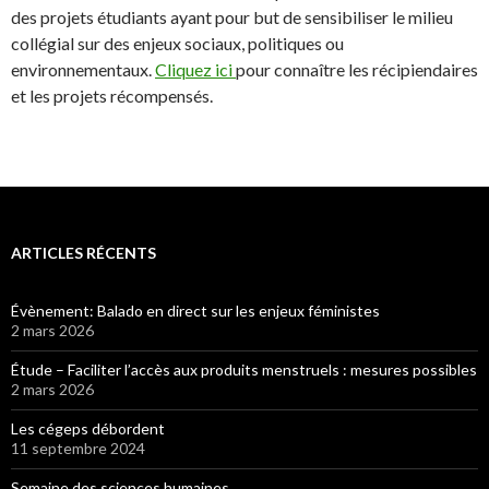
des projets étudiants ayant pour but de sensibiliser le milieu
collégial sur des enjeux sociaux, politiques ou
environnementaux.
Cliquez ici
pour connaître les récipiendaires
et les projets récompensés.
ARTICLES RÉCENTS
Évènement: Balado en direct sur les enjeux féministes
2 mars 2026
Étude – Faciliter l’accès aux produits menstruels : mesures possibles
2 mars 2026
Les cégeps débordent
11 septembre 2024
Semaine des sciences humaines