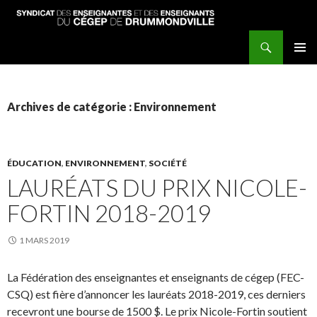
Recherche
Syndicat des enseignantes et enseignants du Cégep de Drummondville
ALLER
MENU
AU
PRINCI
CONTENU
PRINCIPAL
Archives de catégorie : Environnement
ÉDUCATION
,
ENVIRONNEMENT
,
SOCIÉTÉ
LAURÉATS DU PRIX NICOLE-
FORTIN 2018-2019
1 MARS 2019
La Fédération des enseignantes et enseignants de cégep (FEC-
CSQ) est fière d’annoncer les lauréats 2018-2019, ces derniers
recevront une bourse de 1500 $. Le prix Nicole-Fortin soutient