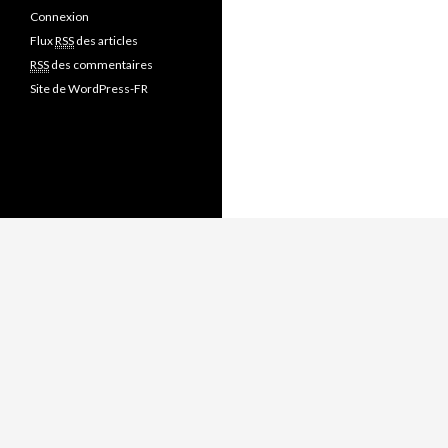
Connexion
Flux
RSS
des articles
RSS
des commentaires
Site de WordPress-FR
Fièrement propulsé par WordPress