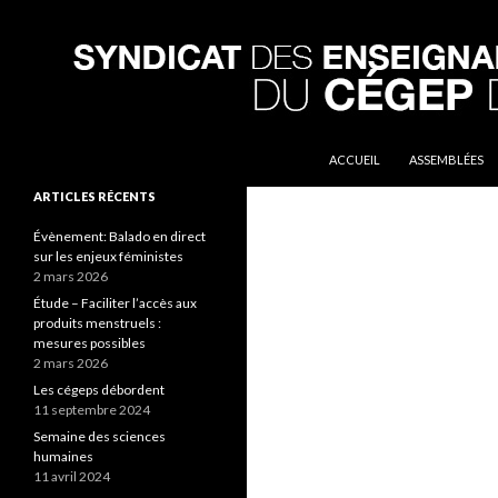
ALLER AU CONTENU PRINCIP
Recherche
Syndicat des enseignantes et enseignants du Cég
ACCUEIL
ASSEMBLÉES
ARTICLES RÉCENTS
Évènement: Balado en direct
sur les enjeux féministes
2 mars 2026
Étude – Faciliter l’accès aux
produits menstruels :
mesures possibles
2 mars 2026
Les cégeps débordent
11 septembre 2024
Semaine des sciences
humaines
11 avril 2024