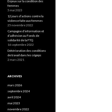
Enjeux sur la condition des
femmes
5 mai 2023
12 jours d’actions contre la
violence faite aux femmes
25 novembre 2022
Campagne d’information et
d’adhésion au Fonds de
solidarité de la FTQ
16 septembre 2022
Détérioration des conditions
de travail dans les cégeps
2 mars 2021
ARCHIVES
mars 2026
septembre 2024
avril 2024
mai 2023
novembre 2022