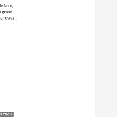
e faire,
n grand
ur travail.
RATION