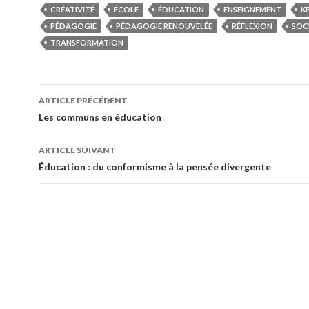
CRÉATIVITÉ
ÉCOLE
ÉDUCATION
ENSEIGNEMENT
K
PÉDAGOGIE
PÉDAGOGIE RENOUVELÉE
RÉFLEXION
SOC
TRANSFORMATION
ARTICLE PRÉCÉDENT
Navigation
Les communs en éducation
de
ARTICLE SUIVANT
l'article
Éducation : du conformisme à la pensée divergente