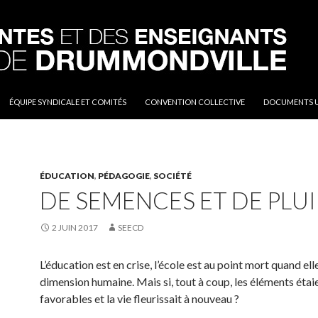
AL
ep de Drummondville
ÉQUIPE SYNDICALE ET COMITÉS
CONVENTION COLLECTIVE
DOCUMENTS U
ÉDUCATION
,
PÉDAGOGIE
,
SOCIÉTÉ
DE SEMENCES ET DE PLUI
2 JUIN 2017
SEECD
L’éducation est en crise, l’école est au point mort quand elle
dimension humaine. Mais si, tout à coup, les éléments étai
favorables et la vie fleurissait à nouveau ?