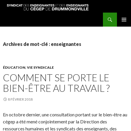
Recherche
Syndicat des enseignantes et enseignants du Cégep de Drummondville
ALLER
MENU
AU
PRINCI
CONTENU
PRINCIPAL
Archives de mot-clé : enseignantes
ÉDUCATION
,
VIE SYNDICALE
COMMENT SE PORTE LE
BIEN-ÊTRE AU TRAVAIL ?
8 FÉVRIER 2018
En octobre dernier, une consultation portant sur le bien-être au
cégep a été mené conjointement par la Direction des
ressources humaines et les syndicats des enseignants, des