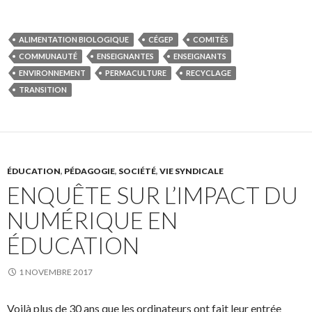
ALIMENTATION BIOLOGIQUE
CÉGEP
COMITÉS
COMMUNAUTÉ
ENSEIGNANTES
ENSEIGNANTS
ENVIRONNEMENT
PERMACULTURE
RECYCLAGE
TRANSITION
ÉDUCATION
,
PÉDAGOGIE
,
SOCIÉTÉ
,
VIE SYNDICALE
ENQUÊTE SUR L’IMPACT DU
NUMÉRIQUE EN
ÉDUCATION
1 NOVEMBRE 2017
Voilà plus de 30 ans que les ordinateurs ont fait leur entrée