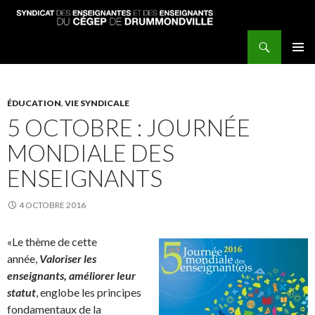
Recherche
Syndicat des enseignantes et enseignants du Cégep de Drummondville
ALLER
MENU
AU
PRINCI
CONTENU
PRINCIPAL
ÉDUCATION
,
VIE SYNDICALE
5 OCTOBRE : JOURNÉE
MONDIALE DES
ENSEIGNANTS
4 OCTOBRE 2016
«Le thème de cette
année,
Valoriser les
enseignants, améliorer leur
statut
, englobe les principes
fondamentaux de la