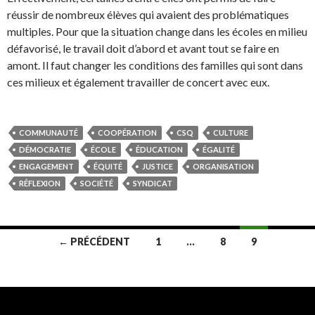
réussir de nombreux élèves qui avaient des problématiques
multiples. Pour que la situation change dans les écoles en milieu
défavorisé, le travail doit d’abord et avant tout se faire en
amont. Il faut changer les conditions des familles qui sont dans
ces milieux et également travailler de concert avec eux.
COMMUNAUTÉ
COOPÉRATION
CSQ
CULTURE
DÉMOCRATIE
ÉCOLE
ÉDUCATION
ÉGALITÉ
ENGAGEMENT
ÉQUITÉ
JUSTICE
ORGANISATION
RÉFLEXION
SOCIÉTÉ
SYNDICAT
← PRÉCÉDENT
1
…
8
9
Navigation
des