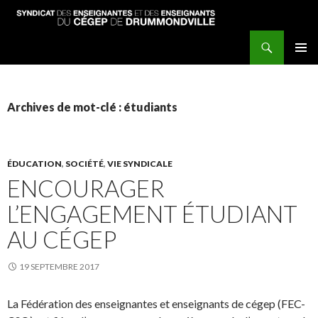
Recherche
Syndicat des enseignantes et enseignants du Cégep de Drummondville
ALLER
MENU
AU
PRINCI
CONTENU
PRINCIPAL
Archives de mot-clé : étudiants
ÉDUCATION
,
SOCIÉTÉ
,
VIE SYNDICALE
ENCOURAGER
L’ENGAGEMENT ÉTUDIANT
AU CÉGEP
19 SEPTEMBRE 2017
La Fédération des enseignantes et enseignants de cégep (FEC-